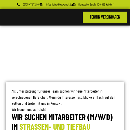
09135 / 72 72 8-0
info@leipold-bau-gmbh.de
Membacher Straße 10 91093 Heßdorf
TERMIN VEREINBAREN
Als Unterstützung für unser Team suchen wir neue Mitarbeiter in
verschiedenen Bereichen. Wenn du Interesse hast, klicke einfach auf den
Button und trete mit uns in Kontakt.
Wir freuen uns auf dich!
WIR SUCHEN MITARBEITER (M/W/D)
IM
STRASSEN- UND TIEFBAU